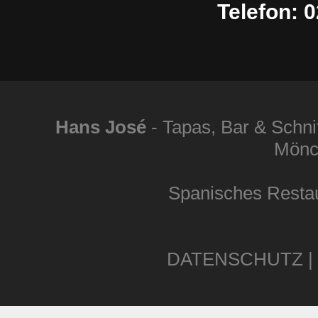
Telefon: 0
Hans José
- Tapas, Bar & Schni
Mönc
Spanisches Resta
DATENSCHUTZ
|